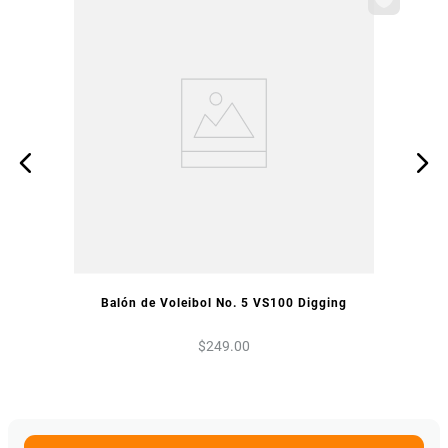
¡Haz tu pedido ahora y vive la emoción del fútbol con el Morph
Clausura 2025!
VISTA PREVIA
Balón de Voleibol No. 5 VS100 Digging
$
249
.
00