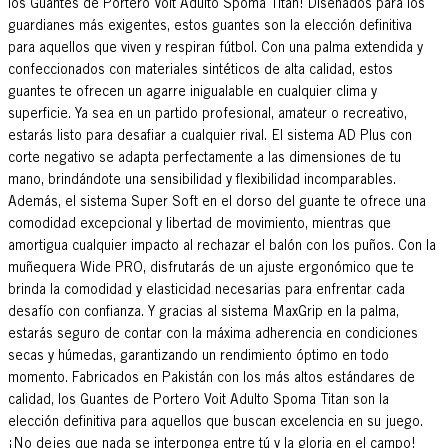
los Guantes de Portero Voit Adulto Spoma Titan! Diseñados para los
guardianes más exigentes, estos guantes son la elección definitiva
para aquellos que viven y respiran fútbol. Con una palma extendida y
confeccionados con materiales sintéticos de alta calidad, estos
guantes te ofrecen un agarre inigualable en cualquier clima y
superficie. Ya sea en un partido profesional, amateur o recreativo,
estarás listo para desafiar a cualquier rival. El sistema AD Plus con
corte negativo se adapta perfectamente a las dimensiones de tu
mano, brindándote una sensibilidad y flexibilidad incomparables.
Además, el sistema Super Soft en el dorso del guante te ofrece una
comodidad excepcional y libertad de movimiento, mientras que
amortigua cualquier impacto al rechazar el balón con los puños. Con la
muñequera Wide PRO, disfrutarás de un ajuste ergonómico que te
brinda la comodidad y elasticidad necesarias para enfrentar cada
desafío con confianza. Y gracias al sistema MaxGrip en la palma,
estarás seguro de contar con la máxima adherencia en condiciones
secas y húmedas, garantizando un rendimiento óptimo en todo
momento. Fabricados en Pakistán con los más altos estándares de
calidad, los Guantes de Portero Voit Adulto Spoma Titan son la
elección definitiva para aquellos que buscan excelencia en su juego.
¡No dejes que nada se interponga entre tú y la gloria en el campo!