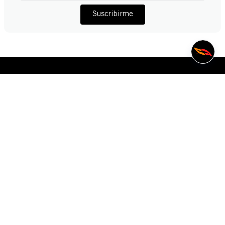
Suscribirme
MANTÉNTE EN CONTACTO
55 1889 1223
contactoatc@voit.com
VOIT
+
ACERCA DE
+
SÍGUENOS