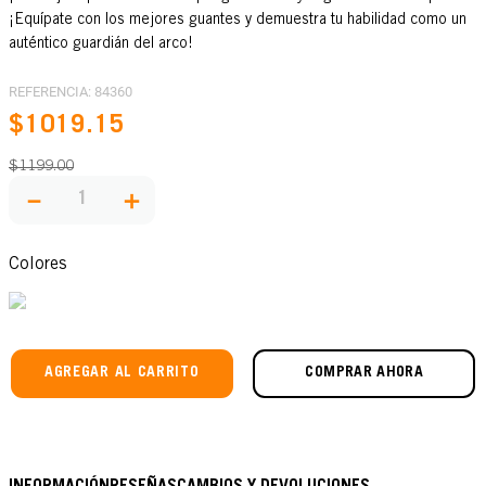
¡Equípate con los mejores guantes y demuestra tu habilidad como un
auténtico guardián del arco!
REFERENCIA
:
84360
$
1019
.
15
$
1199
.
00
－
＋
Colores
AGREGAR AL CARRITO
COMPRAR AHORA