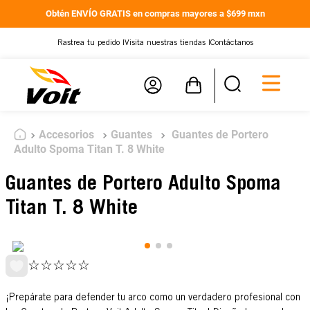
Obtén ENVÍO GRATIS en compras mayores a $699 mxn
Rastrea tu pedido |
Visita nuestras tiendas |
Contáctanos
Accesorios
Guantes
Guantes de Portero
Adulto Spoma Titan T. 8 White
Guantes de Portero Adulto Spoma
Titan T. 8 White
☆
☆
☆
☆
☆
¡Prepárate para defender tu arco como un verdadero profesional con