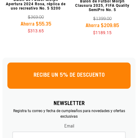
VISTA PREVIA
Balón de Fútbol Morph
Apertura 2024 Rosa, réplica de
Clausura 2025, FIFA Quality
uso recreativo No. 5 S200
SemiPro No. 5
$
369
.
00
$
1399
.
00
Ahorra
$
55
.
35
Ahorra
$
209
.
85
$
313
.
65
$
1189
.
15
RECIBE UN 5% DE DESCUENTO
NEWSLETTER
Registra tu correo y fecha de cumpleaños para novedades y ofertas
exclusivas
Email