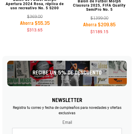
VISTA PREVIA
Balón de Fútbol Morph
Apertura 2024 Rosa, réplica de
Clausura 2025, FIFA Quality
uso recreativo No. 5 S200
SemiPro No. 5
$
369
.
00
$
1399
.
00
Ahorra
$
55
.
35
Ahorra
$
209
.
85
$
313
.
65
$
1189
.
15
RECIBE UN 5% DE DESCUENTO
NEWSLETTER
Registra tu correo y fecha de cumpleaños para novedades y ofertas
exclusivas
Email