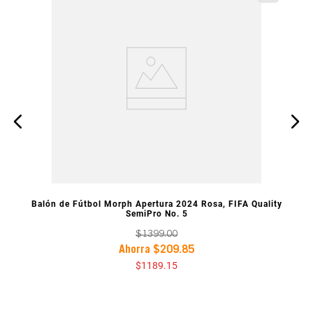
VISTA PREVIA
Balón de Fútbol Morph Apertura 2024 Rosa, FIFA Quality
SemiPro No. 5
$
1399
.
00
Ahorra
$
209
.
85
$
1189
.
15