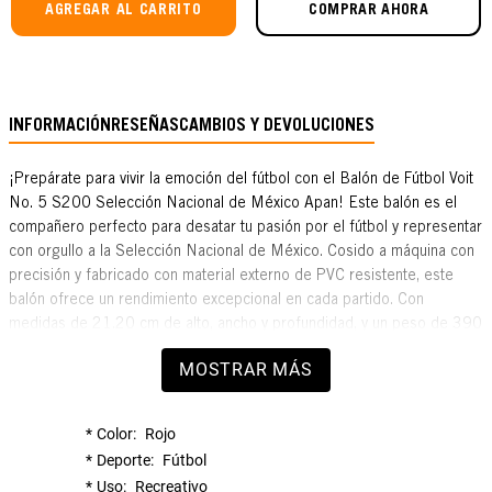
AGREGAR AL CARRITO
COMPRAR AHORA
INFORMACIÓN
RESEÑAS
CAMBIOS Y DEVOLUCIONES
¡Prepárate para vivir la emoción del fútbol con el Balón de Fútbol Voit
No. 5 S200 Selección Nacional de México Apan! Este balón es el
compañero perfecto para desatar tu pasión por el fútbol y representar
con orgullo a la Selección Nacional de México. Cosido a máquina con
precisión y fabricado con material externo de PVC resistente, este
balón ofrece un rendimiento excepcional en cada partido. Con
medidas de 21.20 cm de alto, ancho y profundidad, y un peso de 390
gramos, este balón tiene el tamaño y el peso ideales para partidos
MOSTRAR MÁS
recreativos y casuales. Su diseño tricolor evoca el espíritu indomable
del equipo nacional, inspirando a jugadores de todas las edades a dar
lo mejor de sí mismos en el campo. Ya sea que estés practicando tus
Color
Rojo
habilidades individuales o compitiendo en un emocionante partido,
Deporte
Fútbol
este balón te proporcionará un toque suave y preciso, asegurando un
Uso
Recreativo