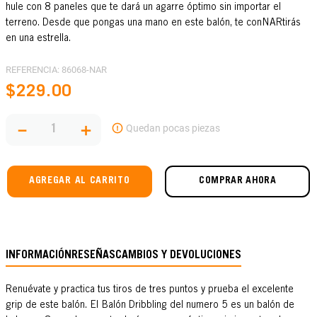
hule con 8 paneles que te dará un agarre óptimo sin importar el
terreno. Desde que pongas una mano en este balón, te conNARtirás
en una estrella.
REFERENCIA
:
86068-NAR
$
229
.
00
－
＋
AGREGAR AL CARRITO
COMPRAR AHORA
INFORMACIÓN
RESEÑAS
CAMBIOS Y DEVOLUCIONES
Renuévate y practica tus tiros de tres puntos y prueba el excelente
grip de este balón. El Balón Dribbling del numero 5 es un balón de