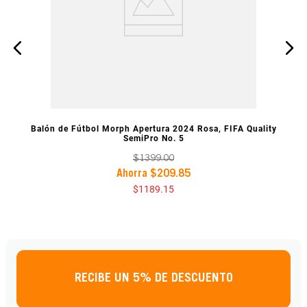
VISTA PREVIA
Balón de Fútbol Morph Apertura 2024 Rosa, FIFA Quality
SemiPro No. 5
$
1399
.
00
Ahorra
$
209
.
85
$
1189
.
15
RECIBE UN 5% DE DESCUENTO