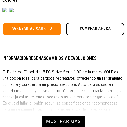
Colores
AGREGAR AL CARRITO
COMPRAR AHORA
INFORMACIÓN
RESEÑAS
CAMBIOS Y DEVOLUCIONES
El Balón de Fútbol No. 5 FC Strike Serie 100 de la marca VOIT es
una opción ideal para partidos recreativos, ofreciendo un rendimiento
confiable y duradero a un precio asequible. Apto para su uso en
superficies planas y suaves como césped, tierra compacta o arena, se
aconseja evitar terrenos rocosos o asfalto para prolongar su vida útil.
Es crucial inflar el balón según las especificaciones recomendadas
para un rendimiento óptimo y una experiencia de juego segura.
Diseñado exclusivamente para uso recreativo, este balón no es apto
MOSTRAR MÁS
para competiciones profesionales o de alto nivel. Con un tamaño