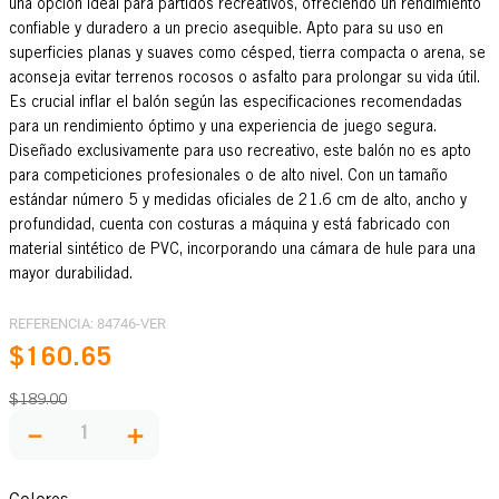
una opción ideal para partidos recreativos, ofreciendo un rendimiento
confiable y duradero a un precio asequible. Apto para su uso en
superficies planas y suaves como césped, tierra compacta o arena, se
aconseja evitar terrenos rocosos o asfalto para prolongar su vida útil.
Es crucial inflar el balón según las especificaciones recomendadas
para un rendimiento óptimo y una experiencia de juego segura.
Diseñado exclusivamente para uso recreativo, este balón no es apto
para competiciones profesionales o de alto nivel. Con un tamaño
estándar número 5 y medidas oficiales de 21.6 cm de alto, ancho y
profundidad, cuenta con costuras a máquina y está fabricado con
material sintético de PVC, incorporando una cámara de hule para una
mayor durabilidad.
REFERENCIA
:
84746-VER
$
160
.
65
$
189
.
00
－
＋