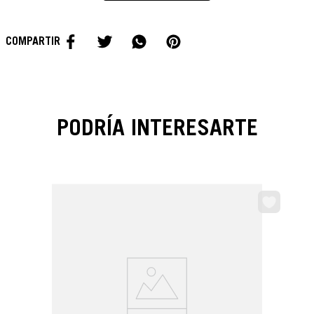
estándar número 5 y medidas oficiales de 21.6 cm de alto, ancho y
profundidad, cuenta con costuras a máquina y está fabricado con
material sintético de PVC, incorporando una cámara de hule para una
mayor durabilidad.
PODRÍA INTERESARTE