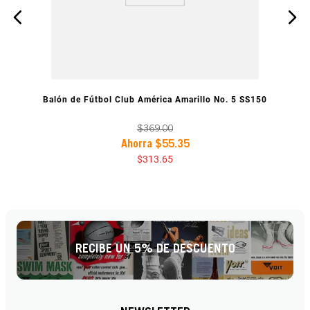
VISTA PREVIA
Balón de Fútbol Club América Amarillo No. 5 SS150
$
369
.
00
Ahorra
$
55
.
35
$
313
.
65
RECIBE UN 5% DE DESCUENTO