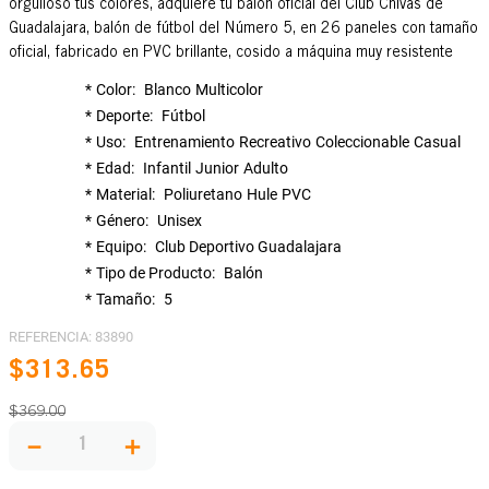
orgulloso tus colores, adquiere tu balón oficial del Club Chivas de
Guadalajara, balón de fútbol del Número 5, en 26 paneles con tamaño
oficial, fabricado en PVC brillante, cosido a máquina muy resistente
Color
Blanco
Multicolor
Deporte
Fútbol
Uso
Entrenamiento
Recreativo
Coleccionable
Casual
Edad
Infantil
Junior
Adulto
Material
Poliuretano
Hule
PVC
Género
Unisex
Equipo
Club Deportivo Guadalajara
Tipo de Producto
Balón
Tamaño
5
REFERENCIA
:
83890
$
313
.
65
$
369
.
00
－
＋