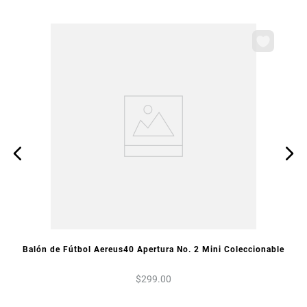
VISTA PREVIA
Balón de Fútbol Aereus40 Apertura No. 2 Mini Coleccionable
$
299
.
00