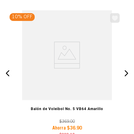
10% OFF
VISTA PREVIA
Balón de Voleibol No. 5 VB64 Amarillo
$
369
.
00
Ahorra
$
36
.
90