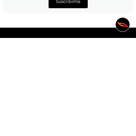
Suscribirme
MANTÉNTE EN CONTACTO
55 1889 1223
contactoatc@voit.com
VOIT
+
ACERCA DE
+
SÍGUENOS