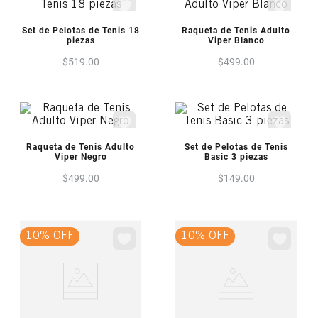
VISTA PREVIA
VISTA PREVIA
Set de Pelotas de Tenis 18
Raqueta de Tenis Adulto
piezas
Viper Blanco
$
519
.
00
$
499
.
00
VISTA PREVIA
VISTA PREVIA
Raqueta de Tenis Adulto
Set de Pelotas de Tenis
Viper Negro
Basic 3 piezas
$
499
.
00
$
149
.
00
10% OFF
10% OFF