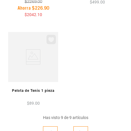
$
499
.
00
$
2269
.
00
Ahorra
$
226
.
90
$
2042
.
10
VISTA PREVIA
Pelota de Tenis 1 pieza
$
89
.
00
Has visto
9
de
9
artículos