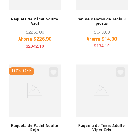
VISTA PREVIA
VISTA PREVIA
Raqueta de Pádel Adulto
Set de Pelotas de Tenis 3
Azul
piezas
$
2269
.
00
$
149
.
00
Ahorra
$
14
.
90
Ahorra
$
226
.
90
$
134
.
10
$
2042
.
10
10% OFF
VISTA PREVIA
VISTA PREVIA
Raqueta de Pádel Adulto
Raqueta de Tenis Adulto
Rojo
Viper Gris