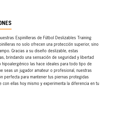
ONES
nuestras Espinilleras de Fútbol Deslizables Training
inilleras no solo ofrecen una protección superior, sino
mpo. Gracias a su diseño deslizable, estas
nas, brindando una sensación de seguridad y libertad
 hipoalergénico las hace ideales para todo tipo de
 que seas un jugador amateur o profesional, nuestras
ción perfecta para mantener tus piernas protegidas
 con ellas hoy mismo y experimenta la diferencia en tu