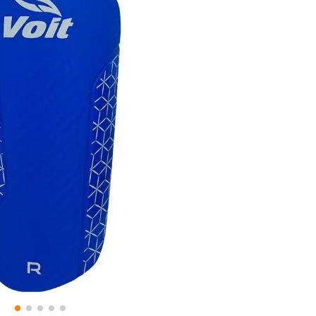
8
.
fc
9
.
traje baño
10
.
espinilleras