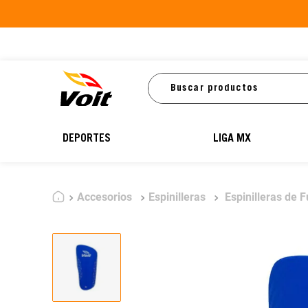
Buscar productos
DEPORTES
LIGA MX
Accesorios
Espinilleras
Espinilleras de F