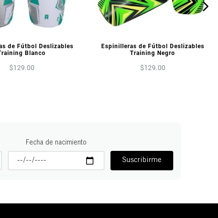
ISTA PREVIA
VISTA PREVIA
ras de Fútbol Deslizables
Espinilleras de Fútbol Deslizables
Training Blanco
Training Negro
$
129
.
00
$
129
.
00
Fecha de nacimiento
Suscribirme