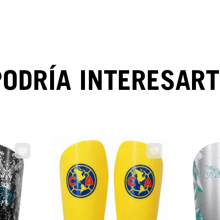
PODRÍA INTERESART