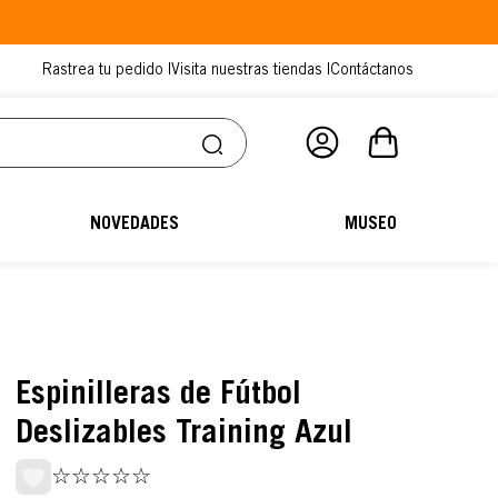
Rastrea tu pedido |
Visita nuestras tiendas |
Contáctanos
NOVEDADES
MUSEO
Espinilleras de Fútbol
Deslizables Training Azul
☆
☆
☆
☆
☆