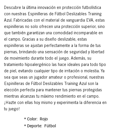
Descubre la última innovación en protección futbolística
con nuestras Espinilleras de Fútbol Deslizables Training
Azul. Fabricadas con el material de vanguardia EVA, estas
espinilleras no solo ofrecen una protección superior, sino
que también garantizan una comodidad incomparable en
el campo. Gracias a su diseño deslizable, estas
espinilleras se ajustan perfectamente a la forma de tus
piernas, brindando una sensación de seguridad y libertad
de movimiento durante todo el juego. Además, su
tratamiento hipoalergénico las hace ideales para todo tipo
de piel, evitando cualquier tipo de irritación o molestia. Ya
sea que seas un jugador amateur o profesional, nuestras
Espinilleras de Fútbol Deslizables Training Azul son la
elección perfecta para mantener tus piernas protegidas
mientras alcanzas tu máximo rendimiento en el campo.
¡Hazte con ellas hoy mismo y experimenta la diferencia en
tu juego!
Color
Rojo
Deporte
Fútbol