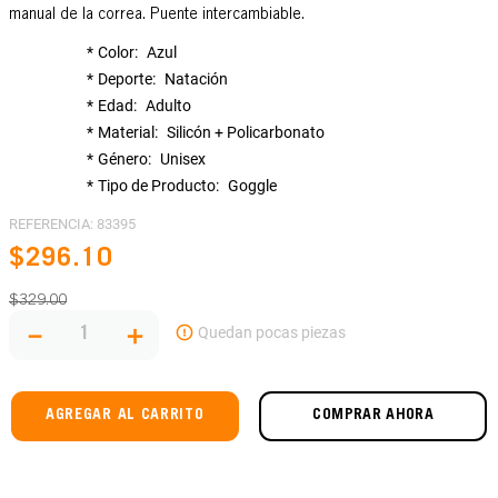
manual de la correa. Puente intercambiable.
Color
Azul
Deporte
Natación
Edad
Adulto
Material
Silicón + Policarbonato
Género
Unisex
Tipo de Producto
Goggle
REFERENCIA
:
83395
$
296
.
10
$
329
.
00
－
＋
AGREGAR AL CARRITO
COMPRAR AHORA