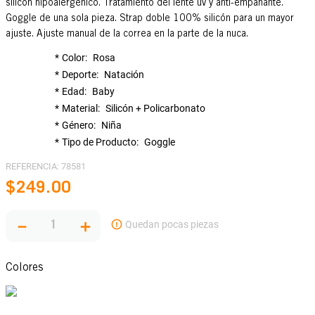
silicón hipoalergénico. Tratamiento del lente uv y anti-empañante.
Goggle de una sola pieza. Strap doble 100% silicón para un mayor
ajuste. Ajuste manual de la correa en la parte de la nuca.
Color
Rosa
Deporte
Natación
Edad
Baby
Material
Silicón + Policarbonato
Género
Niña
Tipo de Producto
Goggle
REFERENCIA
:
78581
$
249
.
00
－
＋
Colores