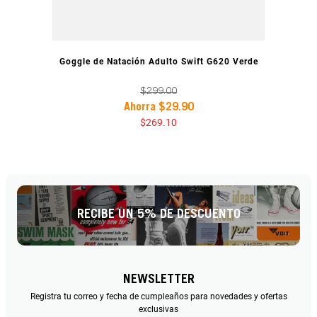
VISTA PREVIA
Goggle de Natación Adulto Swift G620 Verde
$
299
.
00
Ahorra
$
29
.
90
$
269
.
10
RECIBE UN 5% DE DESCUENTO
NEWSLETTER
Registra tu correo y fecha de cumpleaños para novedades y ofertas
exclusivas