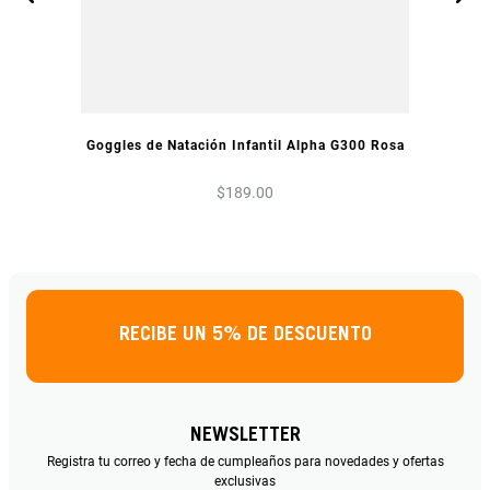
VISTA PREVIA
Goggles de Natación Infantil Alpha G300 Rosa
$
189
.
00
RECIBE UN 5% DE DESCUENTO
NEWSLETTER
Registra tu correo y fecha de cumpleaños para novedades y ofertas
exclusivas