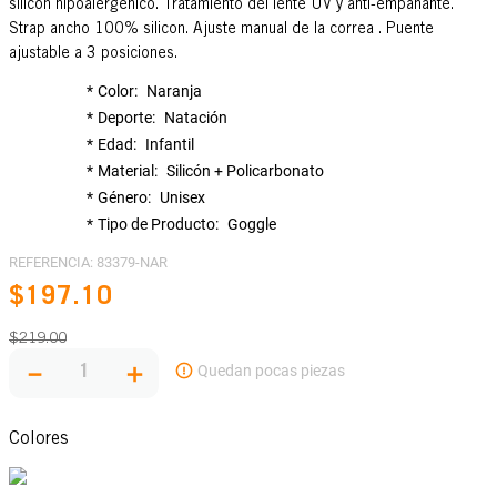
silicon hipoalergenico. Tratamiento del lente UV y anti-empañante.
Strap ancho 100% silicon. Ajuste manual de la correa . Puente
ajustable a 3 posiciones.
Color
Naranja
Deporte
Natación
Edad
Infantil
Material
Silicón + Policarbonato
Género
Unisex
Tipo de Producto
Goggle
REFERENCIA
:
83379-NAR
$
197
.
10
$
219
.
00
－
＋
Colores