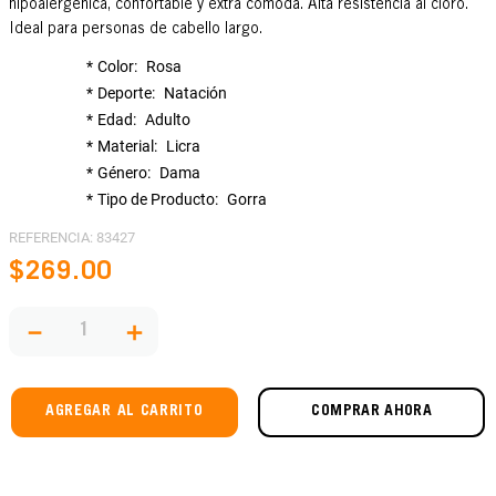
hipoalergénica, confortable y extra cómoda. Alta resistencia al cloro.
Ideal para personas de cabello largo.
Color
Rosa
Deporte
Natación
Edad
Adulto
Material
Licra
Género
Dama
Tipo de Producto
Gorra
REFERENCIA
:
83427
$
269
.
00
－
＋
AGREGAR AL CARRITO
COMPRAR AHORA