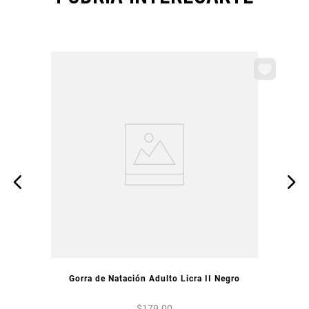
VISTA PREVIA
Gorra de Natación Adulto Licra II Negro
$
179
.
00