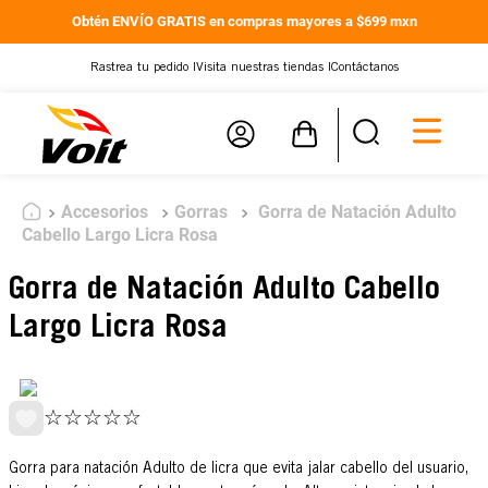
Obtén ENVÍO GRATIS en compras mayores a $699 mxn
Rastrea tu pedido |
Visita nuestras tiendas |
Contáctanos
Accesorios
Gorras
Gorra de Natación Adulto
Cabello Largo Licra Rosa
Gorra de Natación Adulto Cabello
Largo Licra Rosa
☆
☆
☆
☆
☆
Gorra para natación Adulto de licra que evita jalar cabello del usuario,