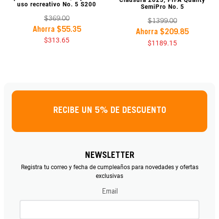
Clausura 2025, FIFA Quality
uso recreativo No. 5 S200
SemiPro No. 5
$
369
.
00
$
1399
.
00
Ahorra
$
55
.
35
Ahorra
$
209
.
85
$
313
.
65
$
1189
.
15
RECIBE UN 5% DE DESCUENTO
NEWSLETTER
Registra tu correo y fecha de cumpleaños para novedades y ofertas
exclusivas
Email