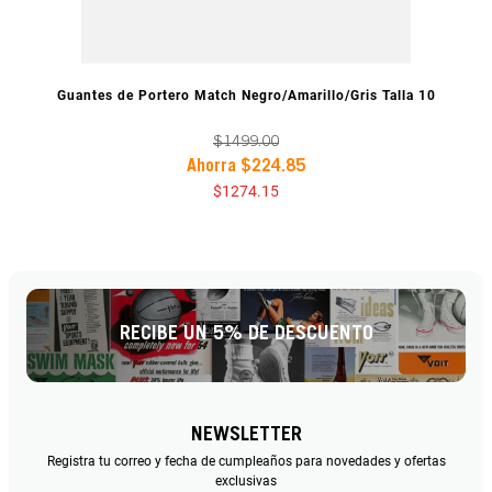
VISTA PREVIA
Guantes de Portero Match Negro/Amarillo/Gris Talla 10
$
1499
.
00
Ahorra
$
224
.
85
$
1274
.
15
RECIBE UN 5% DE DESCUENTO
NEWSLETTER
Registra tu correo y fecha de cumpleaños para novedades y ofertas
exclusivas