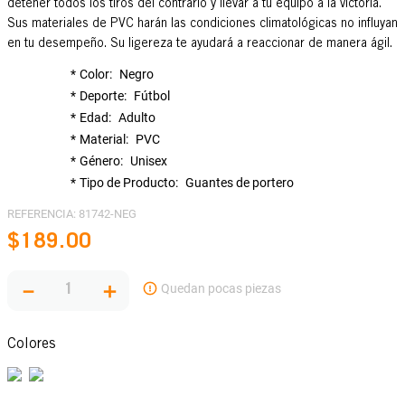
detener todos los tiros del contrario y llevar a tu equipo a la victoria.
Sus materiales de PVC harán las condiciones climatológicas no influyan
en tu desempeño. Su ligereza te ayudará a reaccionar de manera ágil.
Color
Negro
Deporte
Fútbol
Edad
Adulto
Material
PVC
Género
Unisex
Tipo de Producto
Guantes de portero
REFERENCIA
:
81742-NEG
$
189
.
00
－
＋
Colores