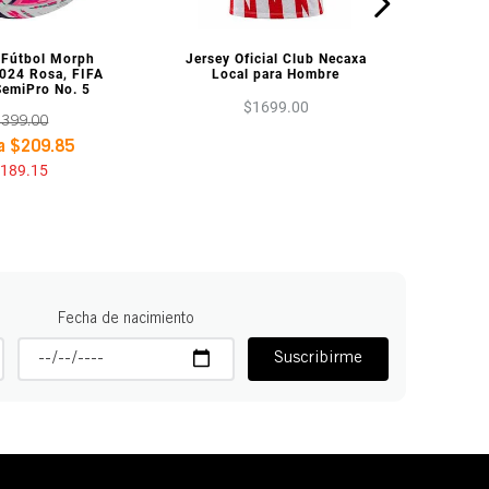
A PREVIA
VISTA PREVIA
 Fútbol Morph
Jersey Oficial Club Necaxa
2024 Rosa, FIFA
Local para Hombre
SemiPro No. 5
$
1699
.
00
1399
.
00
ra
$
209
.
85
1189
.
15
Fecha de nacimiento
Suscribirme