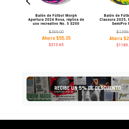
VISTA PREVIA
VISTA P
Balón de Fútbol Morph
Balón de Fút
Apertura 2024 Rosa, réplica de
Clausura 2025, 
uso recreativo No. 5 S200
SemiPro 
$
369
.
00
$
1399
.
Ahorra
$
55
.
35
Ahorra
$
2
$
313
.
65
$
1189
.
RECIBE UN 5% DE DESCUENTO