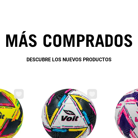
8
.
fc
9
.
traje baño
10
.
espinilleras
MÁS COMPRADOS
DESCUBRE LOS NUEVOS PRODUCTOS