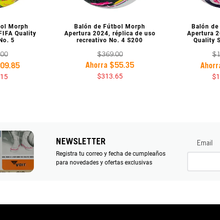
REVIA
VISTA PREVIA
VIST
bol Morph
Balón de Fútbol Morph
Balón de
FIFA Quality
Apertura 2024, réplica de uso
Apertura 
No. 5
recreativo No. 4 S200
Quality 
00
$
369
.
00
$
Ahorra
$
55
.
35
09
.
85
Ahor
$
313
.
65
15
$
NEWSLETTER
Email
Registra tu correo y fecha de cumpleaños
para novedades y ofertas exclusivas