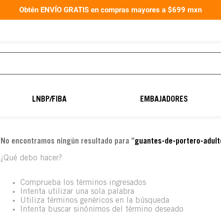
Obtén ENVÍO GRATIS en compras mayores a $699 mxn
TÉRMINOS MÁS
BUSCADOS
LNBP/FIBA
EMBAJADORES
1
.
aereus40
2
.
balón fútbol
No encontramos ningún resultado para "
guantes-de-portero-adult
3
.
guantes portero
¿Qué debo hacer?
4
.
guantes
5
.
balon
Comprueba los términos ingresados
Intenta utilizar una sola palabra
6
.
balones
Utiliza términos genéricos en la búsqueda
Intenta buscar sinónimos del término deseado
7
.
natación