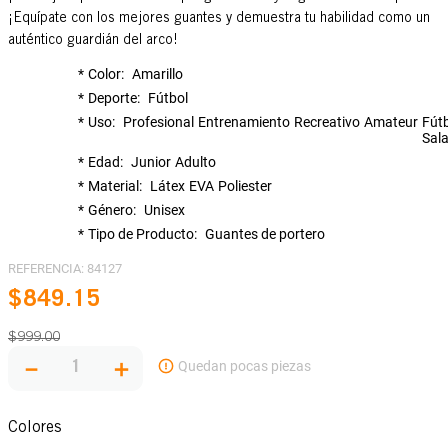
¡Equípate con los mejores guantes y demuestra tu habilidad como un
auténtico guardián del arco!
Color
Amarillo
Deporte
Fútbol
Uso
Profesional
Entrenamiento
Recreativo
Amateur
Fút
Sal
Edad
Junior
Adulto
Material
Látex
EVA
Poliester
Género
Unisex
Tipo de Producto
Guantes de portero
REFERENCIA
:
84127
$
849
.
15
$
999
.
00
－
＋
Colores