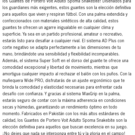
los Guantes de Portero Voit Adulto Spoma Snakebite! Diseñados para
los guardianes más exigentes, estos guantes son la elección definitiva
para aquellos que viven y respiran fútbol. Con una palma extendida y
confeccionados con materiales sintéticos de alta calidad, estos
guantes te ofrecen un agarre inigualable en cualquier clima y
superficie. Ya sea en un partido profesional, amateur o recreativo,
estarás listo para desafiar a cualquier rival. El sistema AD Plus con
corte negativo se adapta perfectamente a las dimensiones de tu
mano, brindándote una sensibilidad y flexibilidad incomparables.
Además, el sistema Super Soft en el dorso del guante te ofrece una
comodidad excepcional y libertad de movimiento, mientras que
amortigua cualquier impacto al rechazar el balón con los puños. Con la
muñequera Wide PRO, disfrutarás de un ajuste ergonómico que te
brinda la comodidad y elasticidad necesarias para enfrentar cada
desafío con confianza. Y gracias al sistema MaxGrip en la palma,
estarás seguro de contar con la máxima adherencia en condiciones
secas y húmedas, garantizando un rendimiento óptimo en todo
momento. Fabricados en Pakistán con los más altos estándares de
calidad, los Guantes de Portero Voit Adulto Spoma Snakebite son la
elección definitiva para aquellos que buscan excelencia en su juego.
¡No dejes que nada se interponga entre tú y la gloria en el campo!