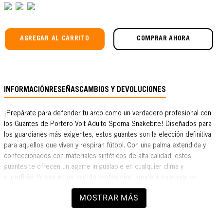
AGREGAR AL CARRITO
COMPRAR AHORA
INFORMACIÓN
RESEÑAS
CAMBIOS Y DEVOLUCIONES
¡Prepárate para defender tu arco como un verdadero profesional con
los Guantes de Portero Voit Adulto Spoma Snakebite! Diseñados para
los guardianes más exigentes, estos guantes son la elección definitiva
para aquellos que viven y respiran fútbol. Con una palma extendida y
confeccionados con materiales sintéticos de alta calidad, estos
guantes te ofrecen un agarre inigualable en cualquier clima y
superficie. Ya sea en un partido profesional, amateur o recreativo,
estarás listo para desafiar a cualquier rival. El sistema AD Plus con
MOSTRAR MÁS
corte negativo se adapta perfectamente a las dimensiones de tu
mano, brindándote una sensibilidad y flexibilidad incomparables.