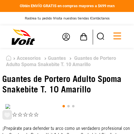
Obtén ENVÍO GRATIS en compras mayores a $699 mxn
Rastrea tu pedido |
Visita nuestras tiendas |
Contáctanos
Accesorios
Guantes
Guantes de Portero
Adulto Spoma Snakebite T. 10 Amarillo
Guantes de Portero Adulto Spoma
Snakebite T. 10 Amarillo
☆
☆
☆
☆
☆
¡Prepárate para defender tu arco como un verdadero profesional con