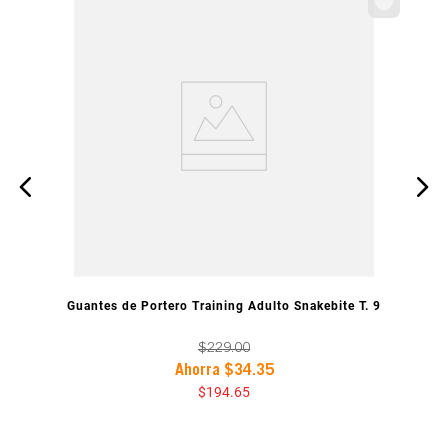
VISTA PREVIA
Guantes de Portero Training Adulto Snakebite T. 9
$
229
.
00
Ahorra
$
34
.
35
$
194
.
65