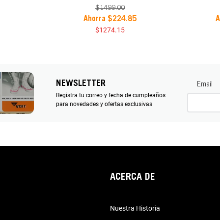
$
1499
.
00
Ahorra
$
224
.
85
A
$
1274
.
15
NEWSLETTER
Email
Registra tu correo y fecha de cumpleaños
para novedades y ofertas exclusivas
ACERCA DE
Nuestra Historia