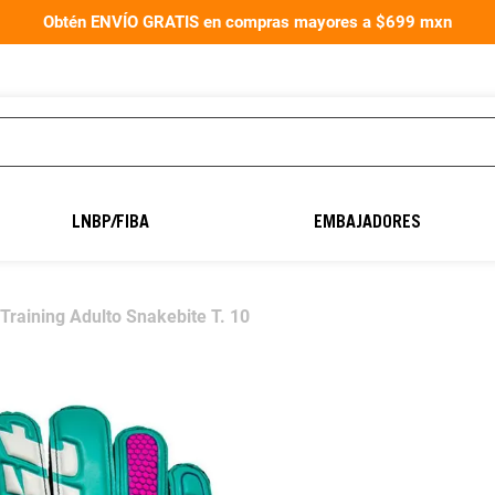
Obtén ENVÍO GRATIS en compras mayores a $699 mxn
TÉRMINOS MÁS
BUSCADOS
LNBP/FIBA
EMBAJADORES
1
.
aereus40
2
.
balón fútbol
Training Adulto Snakebite T. 10
3
.
guantes portero
4
.
guantes
5
.
balon
6
.
balones
7
.
natación