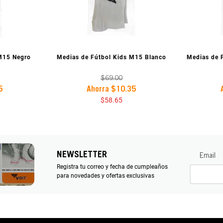
IA
VISTA PREVIA
V
 M15 Negro
Medias de Fútbol Kids M15 Blanco
Medias de 
$
69
.
00
5
Ahorra
$
10
.
35
$
58
.
65
NEWSLETTER
Email
Registra tu correo y fecha de cumpleaños
para novedades y ofertas exclusivas