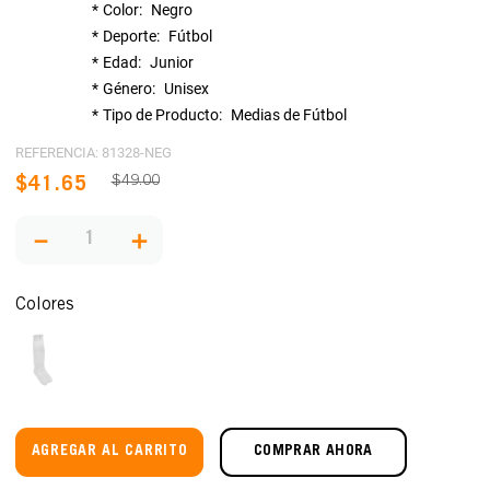
Color
Negro
Deporte
Fútbol
Edad
Junior
Género
Unisex
Tipo de Producto
Medias de Fútbol
REFERENCIA
:
81328-NEG
$
49
.
00
$
41
.
65
－
＋
Colores
AGREGAR AL CARRITO
COMPRAR AHORA