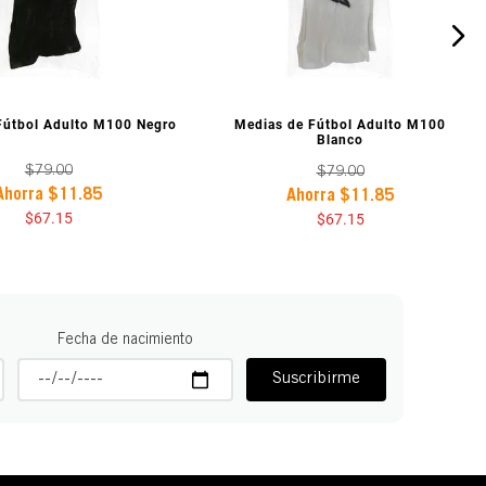
ISTA PREVIA
VISTA PREVIA
Fútbol Adulto M100 Negro
Medias de Fútbol Adulto M100
Blanco
$
79
.
00
$
79
.
00
Ahorra
$
11
.
85
Ahorra
$
11
.
85
$
67
.
15
$
67
.
15
Fecha de nacimiento
Suscribirme