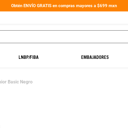
Obtén ENVÍO GRATIS en compras mayores a $699 mxn
TÉRMINOS MÁS
BUSCADOS
LNBP/FIBA
EMBAJADORES
1
.
aereus40
2
.
balón fútbol
nior Basic Negro
3
.
guantes portero
4
.
guantes
5
.
balones
6
.
balon
7
.
natación