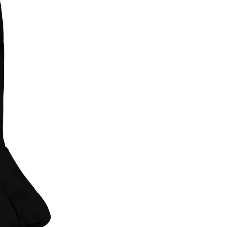
8
.
fc
9
.
traje baño
10
.
espinilleras