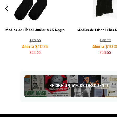
VISTA PREVIA
VISTA PREV
Medias de Fútbol Junior M25 Negro
Medias de Fútbol Kids
$
69
.
00
$
69
.
00
Ahorra
$
10
.
35
Ahorra
$
10
.
3
$
58
.
65
$
58
.
65
RECIBE UN 5% DE DESCUENTO