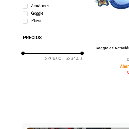
Acuáticos
Goggle
Playa
VIST
Goggle de Natació
$206.00
–
$234.00
Aho