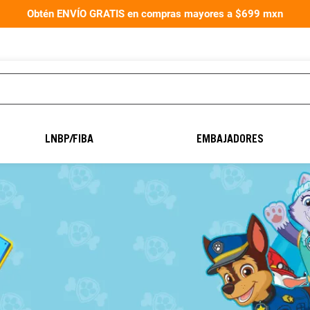
Obtén ENVÍO GRATIS en compras mayores a $699 mxn
TÉRMINOS MÁS
BUSCADOS
LNBP/FIBA
EMBAJADORES
1
.
aereus40
2
.
balón fútbol
3
.
guantes portero
4
.
guantes
5
.
balon
6
.
balones
7
.
natación