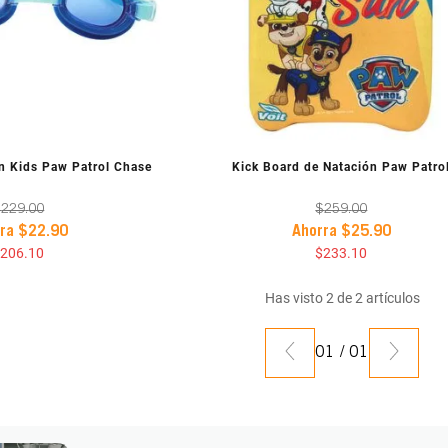
A PREVIA
VISTA PREVIA
n Kids Paw Patrol Chase
Kick Board de Natación Paw Patro
$
229
.
00
$
259
.
00
rra
$
22
.
90
Ahorra
$
25
.
90
$
206
.
10
$
233
.
10
Has visto
2
de
2
artículos
01
/
01