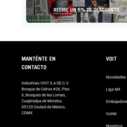
RECIBE UN 5% DE DESCUENTO
MANTÉNTE EN
VOIT
CONTACTO
Novedades
Industrias VOIT S.A DE C.V
Bosque de Cidros #26, Piso
Liga MX
6, Bosques de las Lomas,
Cuajimalpa de Morelos,
Embajador
05120 Ciudad de México,
CDMX.
Outlet
Nosotros