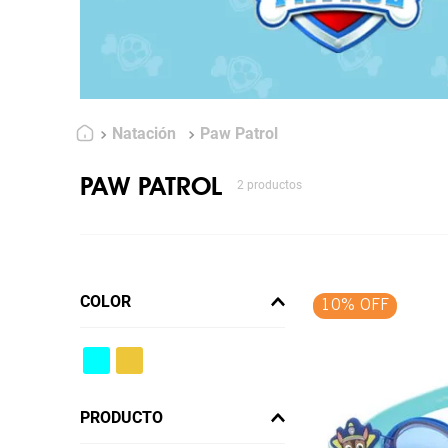
Natación
Paw Patrol
PAW PATROL
2
productos
COLOR
10% OFF