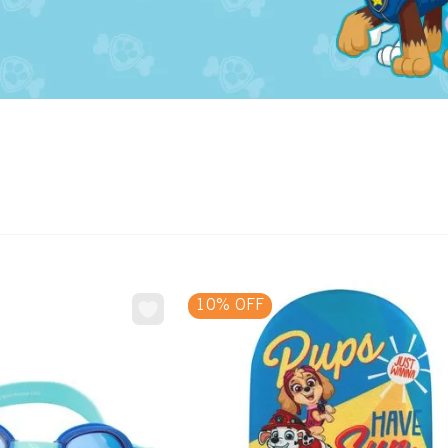
8
.
fc
9
.
traje baño
10
.
espinilleras
10% OFF