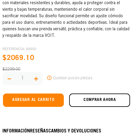
con materiales resistentes y durables, ayuda a proteger contra el
viento y bajas temperaturas, manteniendo el calor corporal sin
sacrificar movilidad. Su diseño funcional permite un ajuste cómodo
para el uso diario, entrenamiento o actividades deportivas. Ideal para
quienes buscan una prenda versátil, práctica y confiable, con la calidad
y respaldo de la marca VOIT.
REFERENCIA
:
84900
$
2069
.
10
$
2299
.
00
－
＋
AGREGAR AL CARRITO
COMPRAR AHORA
INFORMACIÓN
RESEÑAS
CAMBIOS Y DEVOLUCIONES