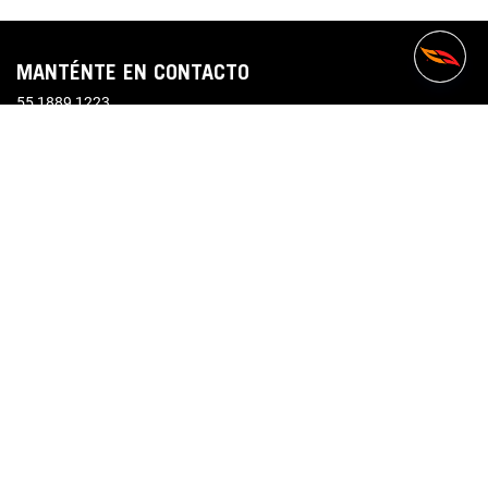
MANTÉNTE EN CONTACTO
55 1889 1223
contactoatc@voit.com
VOIT
+
ACERCA DE
+
SÍGUENOS