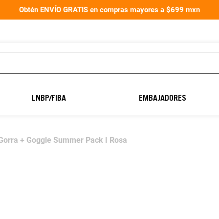
Obtén ENVÍO GRATIS en compras mayores a $699 mxn
TÉRMINOS MÁS
BUSCADOS
LNBP/FIBA
EMBAJADORES
1
.
aereus40
2
.
balón fútbol
 Gorra + Goggle Summer Pack I Rosa
3
.
guantes portero
4
.
guantes
5
.
balon
6
.
balones
7
.
natación