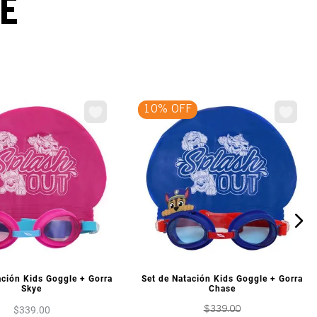
E
10% OFF
ISTA PREVIA
VISTA PREVIA
ación Kids Goggle + Gorra
Set de Natación Kids Goggle + Gorra
Skye
Chase
$
339
.
00
$
339
.
00