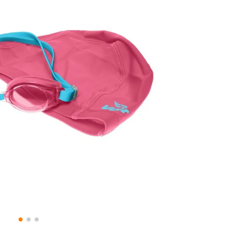
8
.
fc
9
.
traje baño
10
.
espinilleras