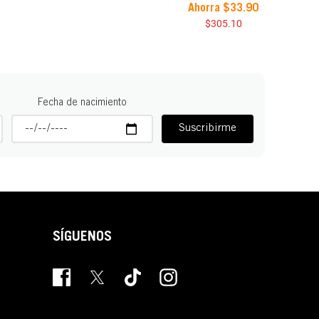
Ahorra
$
33
.
90
$
305
.
10
Fecha de nacimiento
Suscribirme
SÍGUENOS