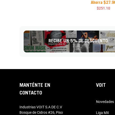
Ahorra
$
27
.
9
$
251
.
10
RECIBE UN 5% DE DESCUENTO
MANTÉNTE EN
VOIT
CONTACTO
Novedades
Industrias VOIT S.A DE C.V
Bosque de Cidros #26, Piso
Liga MX