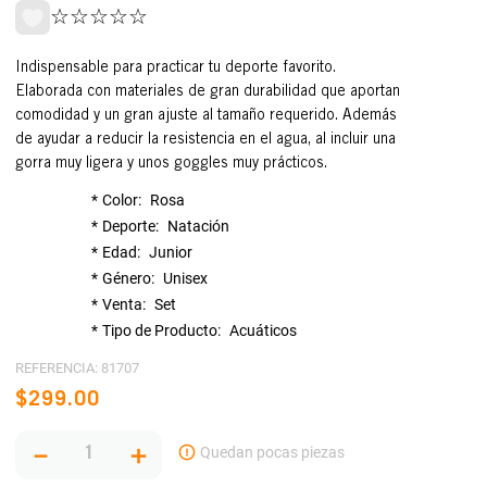
☆
☆
☆
☆
☆
Indispensable para practicar tu deporte favorito.
Elaborada con materiales de gran durabilidad que aportan
comodidad y un gran ajuste al tamaño requerido. Además
de ayudar a reducir la resistencia en el agua, al incluir una
gorra muy ligera y unos goggles muy prácticos.
Color
Rosa
Deporte
Natación
Edad
Junior
Género
Unisex
Venta
Set
Tipo de Producto
Acuáticos
REFERENCIA
:
81707
$
299
.
00
－
＋