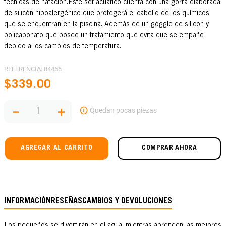
técnicas de natación.Este set acuático cuenta con una gorra elaborada
de silicón hipoalergénico que protegerá el cabello de los químicos
que se encuentran en la piscina. Además de un goggle de silicon y
policabonato que posee un tratamiento que evita que se empañe
debido a los cambios de temperatura.
REFERENCIA
:
84466
$
339
.
00
－
＋
AGREGAR AL CARRITO
COMPRAR AHORA
INFORMACIÓN
RESEÑAS
CAMBIOS Y DEVOLUCIONES
Los pequeños se divertirán en el agua, mientras aprenden las mejores