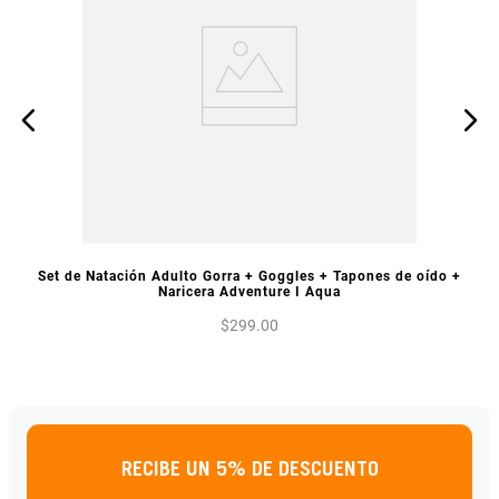
VISTA PREVIA
Set de Natación Adulto Gorra + Goggles + Tapones de oído +
Naricera Adventure I Aqua
$
299
.
00
RECIBE UN 5% DE DESCUENTO