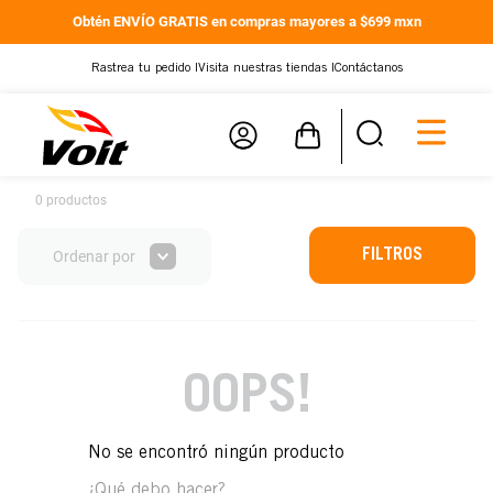
Obtén ENVÍO GRATIS en compras mayores a $699 mxn
Rastrea tu pedido |
Visita nuestras tiendas |
Contáctanos
0
productos
FILTROS
Ordenar por
OOPS!
No se encontró ningún producto
¿Qué debo hacer?