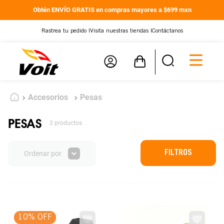
Obtén ENVÍO GRATIS en compras mayores a $699 mxn
Rastrea tu pedido |
Visita nuestras tiendas |
Contáctanos
Accesorios
Pesas
PESAS
3
productos
FILTROS
Ordenar por
10% OFF