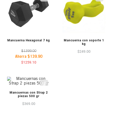
VISTA PREVIA
VISTA PREVIA
Mancuerna Hexagonal 7 kg
Mancuerna con soporte 1
kg
$
1399
.
00
$
249
.
00
Ahorra
$
139
.
90
$
1259
.
10
VISTA PREVIA
Mancuernas con Strap 2
piezas 500 gr
$
369
.
00