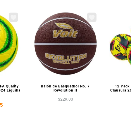
IA
VISTA PREVIA
V
IFA Quality
Balón de Básquetbol No. 7
12 Pack
24 Liguilla
Revolution II
Clausura 2
$
229
.
00
85