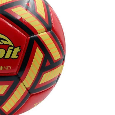
8
.
fc
9
.
traje baño
10
.
espinilleras