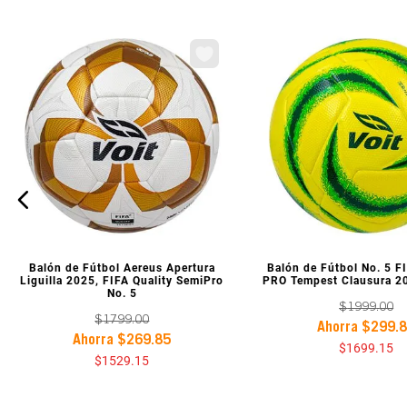
VISTA PREVIA
VISTA PREV
Balón de Fútbol Aereus Apertura
Balón de Fútbol No. 5 F
Liguilla 2025, FIFA Quality SemiPro
PRO Tempest Clausura 20
No. 5
$
1999
.
00
$
1799
.
00
Ahorra
$
299
.
Ahorra
$
269
.
85
$
1699
.
15
$
1529
.
15