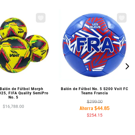
ISTA PREVIA
VISTA PREVIA
 Balón de Fútbol Morph
Balón de Fútbol No. 5 S200 Voit FC
025, FIFA Quality SemiPro
Teams Francia
No. 5
$
299
.
00
$
16
,
788
.
00
Ahorra
$
44
.
85
$
254
.
15