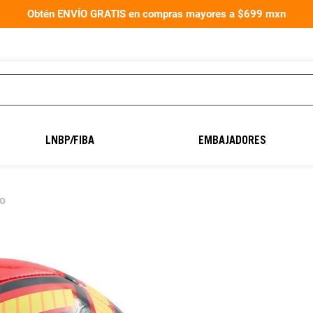
Obtén ENVÍO GRATIS en compras mayores a $699 mxn
TÉRMINOS MÁS
BUSCADOS
LNBP/FIBA
EMBAJADORES
1
.
aereus40
2
.
balón fútbol
jo
3
.
guantes portero
4
.
guantes
5
.
balon
6
.
balones
7
.
natación