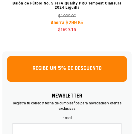
VISTA PREVIA
Balón de Fútbol No. 5 FIFA Quality PRO Tempest Clausura
2024 Liguilla
$
1999
.
00
Ahorra
$
299
.
85
$
1699
.
15
RECIBE UN 5% DE DESCUENTO
NEWSLETTER
Registra tu correo y fecha de cumpleaños para novedades y ofertas
exclusivas
Email