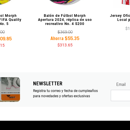
REVIA
VISTA PREVIA
VIST
bol Morph
Balón de Fútbol Morph
Jersey Ofi
FIFA Quality
Apertura 2024, réplica de uso
Local 
No. 5
recreativo No. 4 S200
$
00
$
369
.
00
Ahorra
$
55
.
35
09
.
85
$
313
.
65
15
NEWSLETTER
Email
Registra tu correo y fecha de cumpleaños
para novedades y ofertas exclusivas