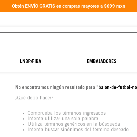
Obtén ENVÍO GRATIS en compras mayores a $699 mxn
TÉRMINOS MÁS
BUSCADOS
LNBP/FIBA
EMBAJADORES
1
.
aereus40
2
.
balón fútbol
No encontramos ningún resultado para "
balon-de-futbol-n
3
.
guantes portero
¿Qué debo hacer?
4
.
guantes
5
.
balones
Comprueba los términos ingresados
Intenta utilizar una sola palabra
6
.
balon
Utiliza términos genéricos en la búsqueda
Intenta buscar sinónimos del término deseado
7
.
natación