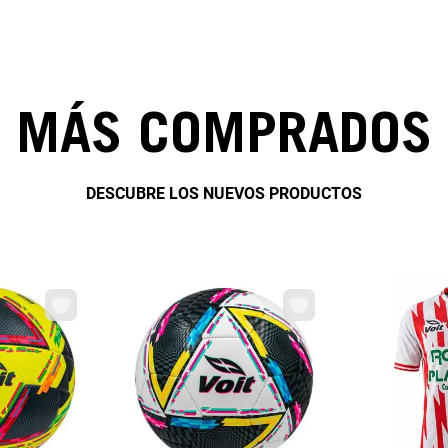
8
.
fc
9
.
traje baño
10
.
espinilleras
MÁS COMPRADOS
DESCUBRE LOS NUEVOS PRODUCTOS