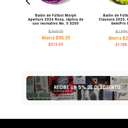
VISTA PREVIA
VISTA P
Balón de Fútbol Morph
Balón de Fút
Apertura 2024 Rosa, réplica de
Clausura 2025, 
uso recreativo No. 5 S200
SemiPro 
$
369
.
00
$
1399
.
Ahorra
$
55
.
35
Ahorra
$
2
$
313
.
65
$
1189
.
RECIBE UN 5% DE DESCUENTO