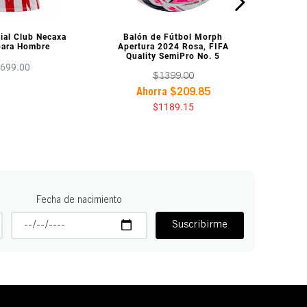
A PREVIA
VISTA PREVIA
cial Club Necaxa
Balón de Fútbol Morph
para Hombre
Apertura 2024 Rosa, FIFA
Quality SemiPro No. 5
1699
.
00
$
1399
.
00
Ahorra
$
209
.
85
$
1189
.
15
Fecha de nacimiento
Suscribirme