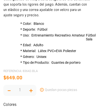
que soporta los rigores del juego. Además, cuentan con
un elástico y una correa ajustable con velcro para un
ajuste seguro y preciso.
Color
Blanco
Deporte
Fútbol
Uso
Entrenamiento
Recreativo
Amateur
Fútbol
Sala
Edad
Adulto
Material
Látex
PVC+EVA
Poliester
Género
Unisex
Tipo de Producto
Guantes de portero
REFERENCIA
:
83642-BLA
$
649
.
00
－
＋
Colores