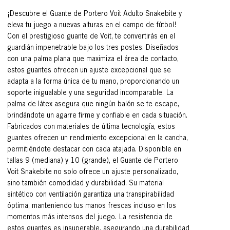
¡Descubre el Guante de Portero Voit Adulto Snakebite y
eleva tu juego a nuevas alturas en el campo de fútbol!
Con el prestigioso guante de Voit, te convertirás en el
guardián impenetrable bajo los tres postes. Diseñados
con una palma plana que maximiza el área de contacto,
estos guantes ofrecen un ajuste excepcional que se
adapta a la forma única de tu mano, proporcionando un
soporte inigualable y una seguridad incomparable. La
palma de látex asegura que ningún balón se te escape,
brindándote un agarre firme y confiable en cada situación.
Fabricados con materiales de última tecnología, estos
guantes ofrecen un rendimiento excepcional en la cancha,
permitiéndote destacar con cada atajada. Disponible en
tallas 9 (mediana) y 10 (grande), el Guante de Portero
Voit Snakebite no solo ofrece un ajuste personalizado,
sino también comodidad y durabilidad. Su material
sintético con ventilación garantiza una transpirabilidad
óptima, manteniendo tus manos frescas incluso en los
momentos más intensos del juego. La resistencia de
estos guantes es insuperable, asegurando una durabilidad