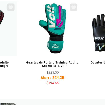
IA
VISTA PREVIA
V
Adulto
Guantes de Portero Training Adulto
Guantes d
 Negro
Snakebite T. 9
$
229
.
00
Ahorra
$
34
.
35
$
194
.
65