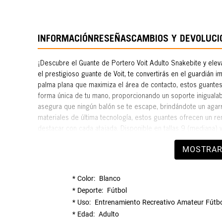
INFORMACIÓN
RESEÑAS
CAMBIOS Y DEVOLUCI
¡Descubre el Guante de Portero Voit Adulto Snakebite y elev
el prestigioso guante de Voit, te convertirás en el guardián 
palma plana que maximiza el área de contacto, estos guantes
forma única de tu mano, proporcionando un soporte inigualab
asegura que ningún balón se te escape, brindándote un agarr
materiales de última tecnología, estos guantes ofrecen un re
destacar con cada atajada. Disponible en tallas 9 (mediana) 
solo ofrece un ajuste personalizado, sino también comodidad y
MOSTRAR
garantiza una transpirabilidad óptima, manteniendo tus mano
juego. La resistencia de estos guantes es insuperable, aseg
juego. Además, cuentan con un elástico y una correa ajustabl
Color
Blanco
Deporte
Fútbol
Uso
Entrenamiento
Recreativo
Amateur
Fútbo
Edad
Adulto