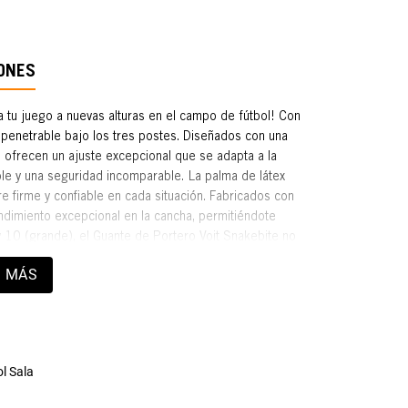
ONES
a tu juego a nuevas alturas en el campo de fútbol! Con
impenetrable bajo los tres postes. Diseñados con una
 ofrecen un ajuste excepcional que se adapta a la
le y una seguridad incomparable. La palma de látex
e firme y confiable en cada situación. Fabricados con
ndimiento excepcional en la cancha, permitiéndote
y 10 (grande), el Guante de Portero Voit Snakebite no
 durabilidad. Su material sintético con ventilación
 MÁS
s frescas incluso en los momentos más intensos del
urando una durabilidad que soporta los rigores del
e con velcro para un ajuste seguro y preciso.
l Sala