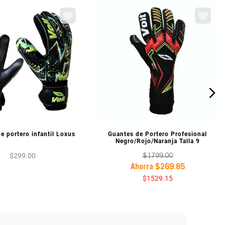
ISTA PREVIA
VISTA PREVIA
e portero infantil Loxus
Guantes de Portero Profesional
Negro/Rojo/Naranja Talla 9
$
299
.
00
$
1799
.
00
Ahorra
$
269
.
85
$
1529
.
15