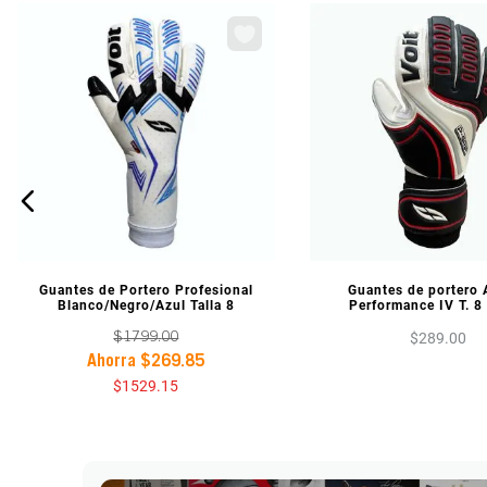
VISTA PREVIA
VISTA PREV
Guantes de Portero Profesional
Guantes de portero 
Blanco/Negro/Azul Talla 8
Performance IV T. 8
$
289
.
00
$
1799
.
00
Ahorra
$
269
.
85
$
1529
.
15