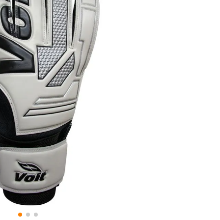
8
.
fc
9
.
traje baño
10
.
espinilleras