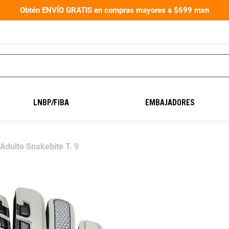
Obtén ENVÍO GRATIS en compras mayores a $699 mxn
TÉRMINOS MÁS
BUSCADOS
LNBP/FIBA
EMBAJADORES
1
.
aereus40
2
.
balón fútbol
Adulto Snakebite T. 9
3
.
guantes portero
4
.
guantes
5
.
balon
6
.
balones
7
.
natación