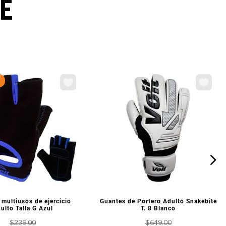
E
F
ISTA PREVIA
VISTA PREVIA
multiusos de ejercicio
Guantes de Portero Adulto Snakebite
ulto Talla G Azul
T. 8 Blanco
$
239
.
00
$
649
.
00