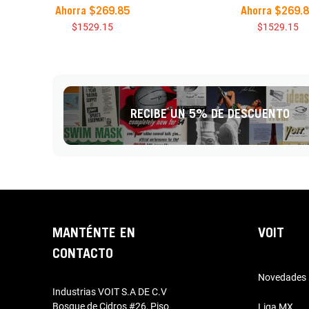
Ahorra
$
269
.
85
Ahorra
$
269
.
$
1529
.
15
$
1529
.
15
RECIBE UN 5% DE DESCUENTO
MANTÉNTE EN
VOIT
CONTACTO
Novedades
Industrias VOIT S.A DE C.V
Bosque de Cidros #26, Piso
Liga MX