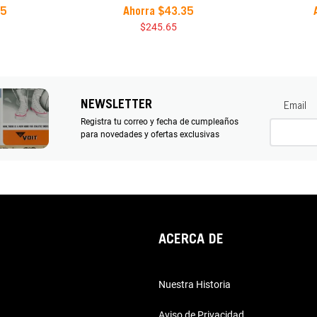
Ahorra
$
43
.
35
85
$
245
.
65
NEWSLETTER
Email
Registra tu correo y fecha de cumpleaños
para novedades y ofertas exclusivas
ACERCA DE
Nuestra Historia
Aviso de Privacidad