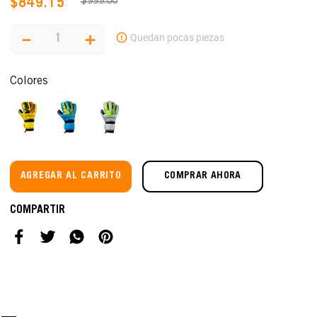
$
999
.
00
$
849
.
15
－
＋
Colores
AGREGAR AL CARRITO
COMPRAR AHORA