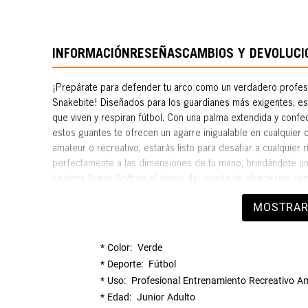
INFORMACIÓN
RESEÑAS
CAMBIOS Y DEVOLUCI
¡Prepárate para defender tu arco como un verdadero profes
Snakebite! Diseñados para los guardianes más exigentes, esto
que viven y respiran fútbol. Con una palma extendida y confec
estos guantes te ofrecen un agarre inigualable en cualquier cl
amateur o recreativo, estarás listo para desafiar a cualquier 
perfectamente a las dimensiones de tu mano, brindándote una
sistema Super Soft en el dorso del guante te ofrece una com
que amortigua cualquier impacto al rechazar el balón con lo
MOSTRAR
ajuste ergonómico que te brinda la comodidad y elasticidad 
Y gracias al sistema MaxGrip en la palma, estarás seguro de
y húmedas, garantizando un rendimiento óptimo en todo mome
Color
Verde
estándares de calidad, los Guantes de Portero Voit Adulto Sp
Deporte
Fútbol
que buscan excelencia en su juego. ¡No dejes que nada se in
Uso
Profesional
Entrenamiento
Recreativo
Am
con los mejores guantes y demuestra tu habilidad como un au
Edad
Junior
Adulto