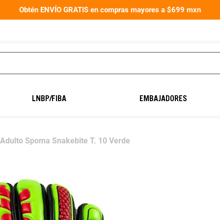
Obtén ENVÍO GRATIS en compras mayores a $699 mxn
TÉRMINOS MÁS
BUSCADOS
LNBP/FIBA
EMBAJADORES
1
.
aereus40
2
.
balón fútbol
 Adulto Spoma Snakebite T. 10 Verde
3
.
guantes portero
4
.
balones
5
.
guantes
6
.
balon
7
.
natación