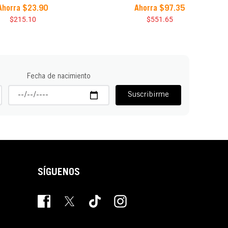
Ahorra
$
23
.
90
Ahorra
$
97
.
35
$
215
.
10
$
551
.
65
Fecha de nacimiento
Suscribirme
SÍGUENOS