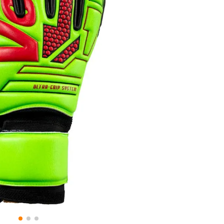
8
.
fc
9
.
traje baño
10
.
espinilleras