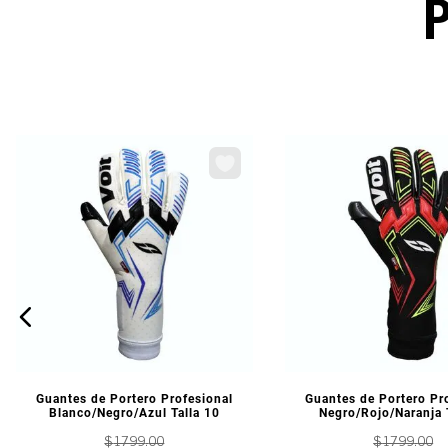
VISTA PREVIA
VISTA PREV
Guantes de Portero Profesional
Guantes de Portero Pr
Blanco/Negro/Azul Talla 10
Negro/Rojo/Naranja 
$
1799
.
00
$
1799
.
00