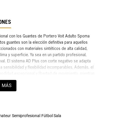
ONES
ional con los Guantes de Portero Voit Adulto Spoma
s guantes son la elección definitiva para aquellos
cionados con materiales sintéticos de alta calidad,
ima y superficie. Ya sea en un partido profesional,
rival. El sistema AD Plus con corte negativo se adapta
 sensibilidad y flexibilidad incomparables. Además, el
odidad excepcional y libertad de movimiento, mientras
s puños. Con la muñequera Wide PRO, disfrutarás de un
 MÁS
necesarias para enfrentar cada desafío con confianza.
 contar con la máxima adherencia en condiciones secas
nto. Fabricados en Pakistán con los más altos
oma Snakebite son la elección definitiva para aquellos
terponga entre tú y la gloria en el campo! ¡Equípate
ateur
Semiprofesional
Fútbol Sala
téntico guardián del arco!