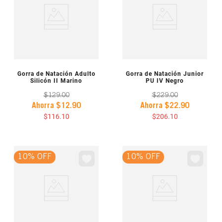
VISTA PREVIA
VISTA PREVIA
Gorra de Natación Adulto
Gorra de Natación Junior
Silicón II Marino
PU IV Negro
$
129
.
00
$
229
.
00
Ahorra
$
12
.
90
Ahorra
$
22
.
90
$
116
.
10
$
206
.
10
10% OFF
10% OFF