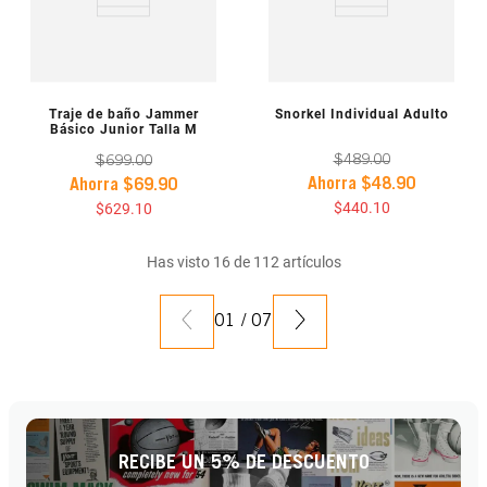
VISTA PREVIA
VISTA PREVIA
Traje de baño Jammer
Snorkel Individual Adulto
Básico Junior Talla M
$
489
.
00
$
699
.
00
Ahorra
$
48
.
90
Ahorra
$
69
.
90
$
440
.
10
$
629
.
10
Has visto
16
de
112
artículos
01
/
07
RECIBE UN 5% DE DESCUENTO