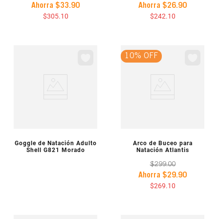
Ahorra
$
33
.
90
Ahorra
$
26
.
90
$
305
.
10
$
242
.
10
10% OFF
VISTA PREVIA
VISTA PREVIA
Goggle de Natación Adulto
Arco de Buceo para
Shell G821 Morado
Natación Atlantis
$
299
.
00
Ahorra
$
29
.
90
$
269
.
10