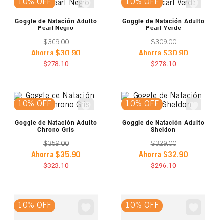
10% OFF
10% OFF
VISTA PREVIA
VISTA PREVIA
Goggle de Natación Adulto
Goggle de Natación Adulto
Pearl Negro
Pearl Verde
$
309
.
00
$
309
.
00
Ahorra
$
30
.
90
Ahorra
$
30
.
90
$
278
.
10
$
278
.
10
10% OFF
10% OFF
VISTA PREVIA
VISTA PREVIA
Goggle de Natación Adulto
Goggle de Natación Adulto
Chrono Gris
Sheldon
$
359
.
00
$
329
.
00
Ahorra
$
35
.
90
Ahorra
$
32
.
90
$
323
.
10
$
296
.
10
10% OFF
10% OFF