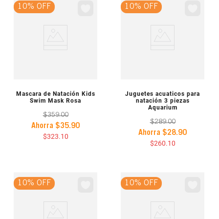
10% OFF
10% OFF
VISTA PREVIA
VISTA PREVIA
Mascara de Natación Kids
Juguetes acuaticos para
Swim Mask Rosa
natación 3 piezas
Aquarium
$
359
.
00
$
289
.
00
Ahorra
$
35
.
90
Ahorra
$
28
.
90
$
323
.
10
$
260
.
10
10% OFF
10% OFF