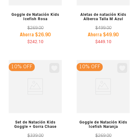
VISTA PREVIA
VISTA PREVIA
Goggle de Natación Kids
Aletas de natación Kids
Icefish Rosa
Alberca Talla M Azul
$
269
.
00
$
499
.
00
Ahorra
$
26
.
90
Ahorra
$
49
.
90
$
242
.
10
$
449
.
10
10% OFF
10% OFF
VISTA PREVIA
VISTA PREVIA
Set de Natación Kids
Goggle de Natación Kids
Goggle + Gorra Chase
Icefish Naranja
$
339
.
00
$
269
.
00