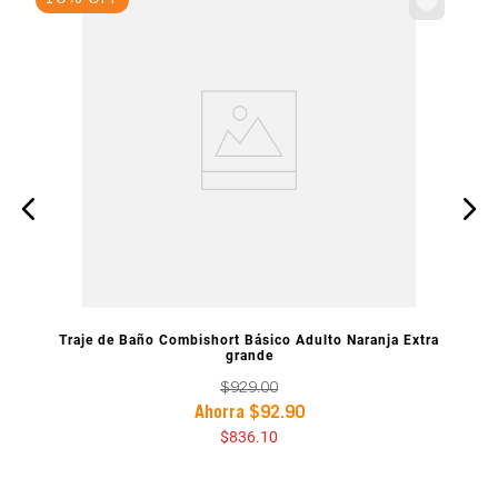
VISTA PREVIA
Traje de Baño Combishort Básico Adulto Naranja Extra
grande
$
929
.
00
Ahorra
$
92
.
90
$
836
.
10