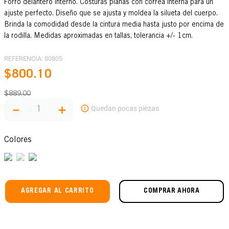
Forro delantero interno. Costuras planas con correa interna para un
ajuste perfecto. Diseño que se ajusta y moldea la silueta del cuerpo.
Brinda la comodidad desde la cintura media hasta justo por encima de
la rodilla. Medidas aproximadas en tallas, tolerancia +/- 1cm.
REFERENCIA
:
80805
$
800
.
10
$
889
.
00
－
＋
Colores
AGREGAR AL CARRITO
COMPRAR AHORA