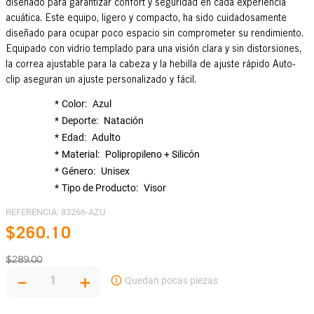
diseñado para garantizar confort y seguridad en cada experiencia
acuática. Este equipo, ligero y compacto, ha sido cuidadosamente
diseñado para ocupar poco espacio sin comprometer su rendimiento.
Equipado con vidrio templado para una visión clara y sin distorsiones,
la correa ajustable para la cabeza y la hebilla de ajuste rápido Auto-
clip aseguran un ajuste personalizado y fácil.
Color
Azul
Deporte
Natación
Edad
Adulto
Material
Polipropileno + Silicón
Género
Unisex
Tipo de Producto
Visor
REFERENCIA
:
83266-AZU
$
260
.
10
$
289
.
00
－
＋