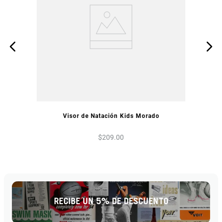
VISTA PREVIA
Visor de Natación Kids Morado
$
209
.
00
RECIBE UN 5% DE DESCUENTO