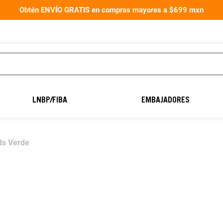
Obtén ENVÍO GRATIS en compras mayores a $699 mxn
TÉRMINOS MÁS
BUSCADOS
LNBP/FIBA
EMBAJADORES
1
.
aereus40
2
.
balón fútbol
ds Verde
3
.
guantes portero
4
.
guantes
5
.
balon
6
.
balones
7
.
natación