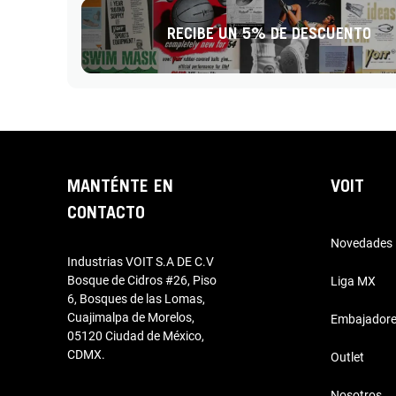
RECIBE UN 5% DE DESCUENTO
MANTÉNTE EN
VOIT
CONTACTO
Novedades
Industrias VOIT S.A DE C.V
Bosque de Cidros #26, Piso
Liga MX
6, Bosques de las Lomas,
Cuajimalpa de Morelos,
Embajador
05120 Ciudad de México,
CDMX.
Outlet
Nosotros