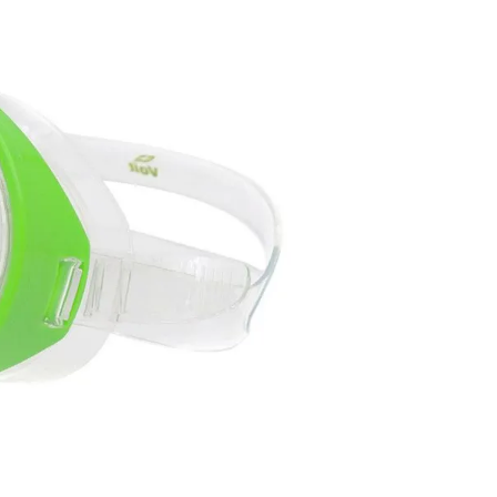
8
.
fc
9
.
traje baño
10
.
espinilleras