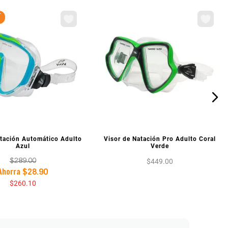
F
ISTA PREVIA
VISTA PREVIA
atación Automático Adulto
Visor de Natación Pro Adulto Coral
Azul
Verde
$
449
.
00
$
289
.
00
Ahorra
$
28
.
90
$
260
.
10