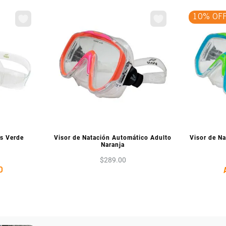
10% OF
IA
VISTA PREVIA
V
ds Verde
Visor de Natación Automático Adulto
Visor de N
Naranja
$
289
.
00
0