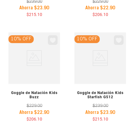
$
239
.
00
$
229
.
00
Ahorra
$
23
.
90
Ahorra
$
22
.
90
$
215
.
10
$
206
.
10
10% OFF
10% OFF
VISTA PREVIA
VISTA PREVIA
Goggle de Natación Kids
Goggle de Natación Kids
Buzz
Starfish G512
$
229
.
00
$
239
.
00
Ahorra
$
22
.
90
Ahorra
$
23
.
90
$
206
.
10
$
215
.
10