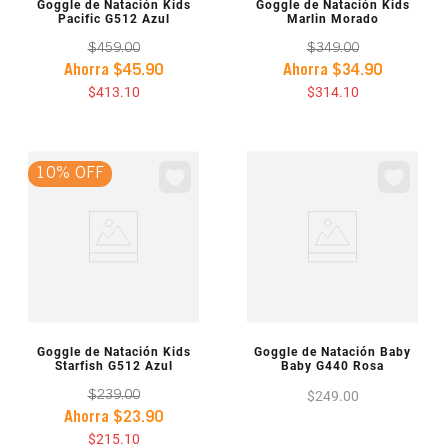
VISTA PREVIA
VISTA PREVIA
Goggle de Natación Kids
Goggle de Natación Kids
Pacific G512 Azul
Marlin Morado
$
459
.
00
$
349
.
00
Ahorra
$
45
.
90
Ahorra
$
34
.
90
$
413
.
10
$
314
.
10
10% OFF
VISTA PREVIA
VISTA PREVIA
Goggle de Natación Kids
Goggle de Natación Baby
Starfish G512 Azul
Baby G440 Rosa
$
249
.
00
$
239
.
00
Ahorra
$
23
.
90
$
215
.
10