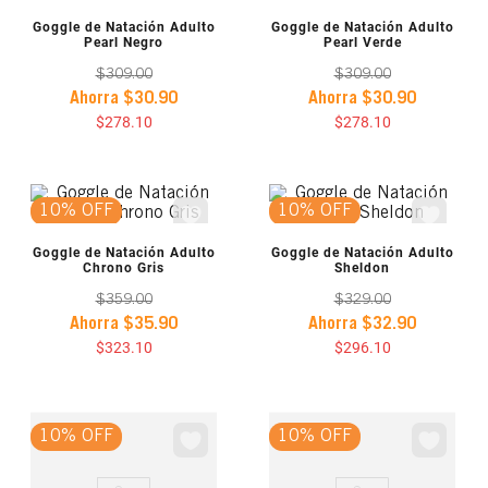
VISTA PREVIA
VISTA PREVIA
Goggle de Natación Adulto
Goggle de Natación Adulto
Pearl Negro
Pearl Verde
$
309
.
00
$
309
.
00
Ahorra
$
30
.
90
Ahorra
$
30
.
90
$
278
.
10
$
278
.
10
10% OFF
10% OFF
VISTA PREVIA
VISTA PREVIA
Goggle de Natación Adulto
Goggle de Natación Adulto
Chrono Gris
Sheldon
$
359
.
00
$
329
.
00
Ahorra
$
35
.
90
Ahorra
$
32
.
90
$
323
.
10
$
296
.
10
10% OFF
10% OFF