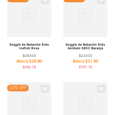
VISTA PREVIA
VISTA PREVIA
Goggle de Natación Kids
Goggle de Natación Kids
Icefish Rosa
Animals G852 Naranja
$
269
.
00
$
219
.
00
Ahorra
$
26
.
90
Ahorra
$
21
.
90
$
242
.
10
$
197
.
10
10% OFF