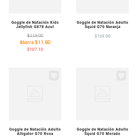
VISTA PREVIA
VISTA PREVIA
Goggle de Natación Kids
Goggle de Natación Adulto
Jellyfish G878 Azul
Squid G70 Naranja
$
169
.
00
$
119
.
00
Ahorra
$
11
.
90
$
107
.
10
VISTA PREVIA
VISTA PREVIA
Goggle de Natación Adulto
Goggle de Natación Adulto
Alligator G70 Rosa
Squid G70 Morado