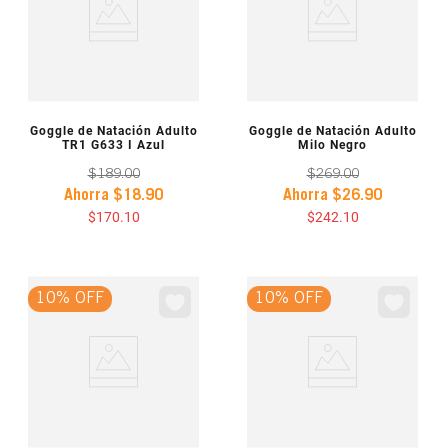
VISTA PREVIA
VISTA PREVIA
Goggle de Natación Adulto
Goggle de Natación Adulto
TR1 G633 I Azul
Milo Negro
$
189
.
00
$
269
.
00
Ahorra
$
18
.
90
Ahorra
$
26
.
90
$
170
.
10
$
242
.
10
10% OFF
10% OFF