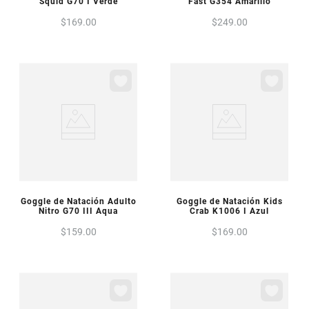
Squid G70 I Verde
Fast G354 Amarillo
$
169
.
00
$
249
.
00
VISTA PREVIA
VISTA PREVIA
Goggle de Natación Adulto
Goggle de Natación Kids
Nitro G70 III Aqua
Crab K1006 I Azul
$
159
.
00
$
169
.
00