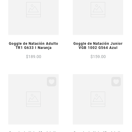
VISTA PREVIA
VISTA PREVIA
Goggle de Natación Adulto
Goggle de Natación Junior
TR1 G633 I Naranja
VGB 1002 G564 Azul
$
189
.
00
$
159
.
00