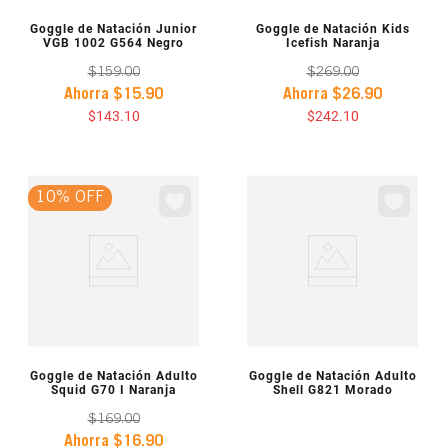
VISTA PREVIA
VISTA PREVIA
Goggle de Natación Junior
Goggle de Natación Kids
VGB 1002 G564 Negro
Icefish Naranja
$
159
.
00
$
269
.
00
Ahorra
$
15
.
90
Ahorra
$
26
.
90
$
143
.
10
$
242
.
10
10% OFF
VISTA PREVIA
VISTA PREVIA
Goggle de Natación Adulto
Goggle de Natación Adulto
Squid G70 I Naranja
Shell G821 Morado
$
169
.
00
Ahorra
$
16
.
90