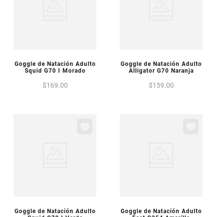
VISTA PREVIA
VISTA PREVIA
Goggle de Natación Adulto
Goggle de Natación Adulto
Squid G70 I Morado
Alligator G70 Naranja
$
169
.
00
$
159
.
00
VISTA PREVIA
VISTA PREVIA
Goggle de Natación Adulto
Goggle de Natación Adulto