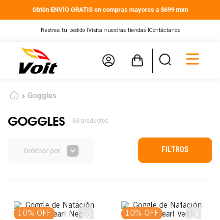
Obtén ENVÍO GRATIS en compras mayores a $699 mxn
Rastrea tu pedido |
Visita nuestras tiendas |
Contáctanos
Goggles
GOGGLES
63
productos
FILTROS
Ordenar por
10% OFF
10% OFF