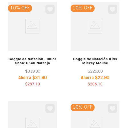
10% OFF
10% OFF
VISTA PREVIA
VISTA PREVIA
Goggle de Natación Junior
Goggle de Natación Kids
Snow G540 Naranja
Mickey Mouse
$
319
.
00
$
229
.
00
Ahorra
$
31
.
90
Ahorra
$
22
.
90
$
287
.
10
$
206
.
10
10% OFF