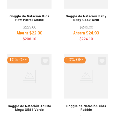
VISTA PREVIA
VISTA PREVIA
Goggle de Natación Kids
Goggle de Natación Baby
Paw Patrol Chase
Baby G440 Azul
$
229
.
00
$
249
.
00
Ahorra
$
22
.
90
Ahorra
$
24
.
90
$
206
.
10
$
224
.
10
10% OFF
10% OFF
VISTA PREVIA
VISTA PREVIA
Goggle de Natación Adulto
Goggle de Natación Kids
Mega G581 Verde
Rubble