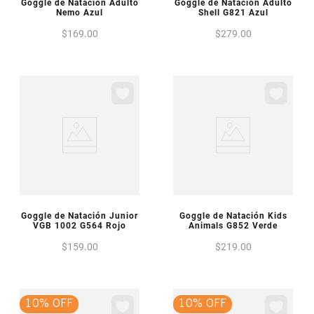
VISTA PREVIA
VISTA PREVIA
Goggle de Natación Adulto
Goggle de Natación Adulto
Nemo Azul
Shell G821 Azul
$
169
.
00
$
279
.
00
VISTA PREVIA
VISTA PREVIA
Goggle de Natación Junior
Goggle de Natación Kids
VGB 1002 G564 Rojo
Animals G852 Verde
$
159
.
00
$
219
.
00
10% OFF
10% OFF