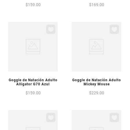
$
159
.
00
$
169
.
00
VISTA PREVIA
VISTA PREVIA
Goggle de Natación Adulto
Goggle de Natación Adulto
Alligator G70 Azul
Mickey Mouse
$
159
.
00
$
229
.
00