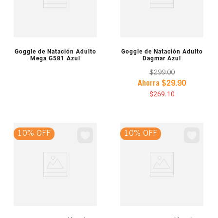
VISTA PREVIA
VISTA PREVIA
Goggle de Natación Adulto
Goggle de Natación Adulto
Mega G581 Azul
Dagmar Azul
$
299
.
00
Ahorra
$
29
.
90
$
269
.
10
10% OFF
10% OFF