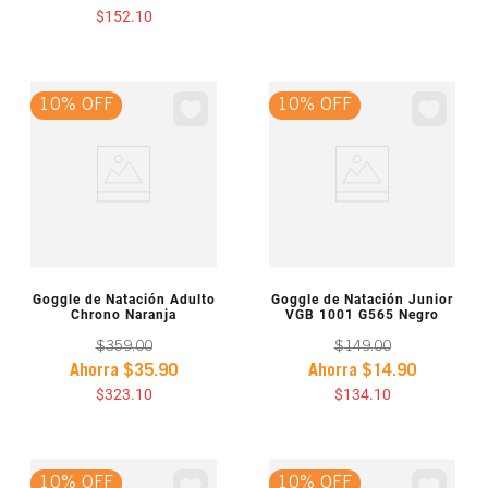
$
152
.
10
10% OFF
10% OFF
VISTA PREVIA
VISTA PREVIA
Goggle de Natación Adulto
Goggle de Natación Junior
Chrono Naranja
VGB 1001 G565 Negro
$
359
.
00
$
149
.
00
Ahorra
$
35
.
90
Ahorra
$
14
.
90
$
323
.
10
$
134
.
10
10% OFF
10% OFF