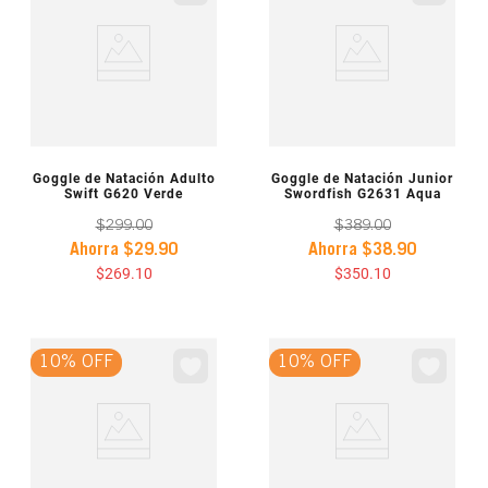
VISTA PREVIA
VISTA PREVIA
Goggle de Natación Adulto
Goggle de Natación Junior
Swift G620 Verde
Swordfish G2631 Aqua
$
299
.
00
$
389
.
00
Ahorra
$
29
.
90
Ahorra
$
38
.
90
$
269
.
10
$
350
.
10
10% OFF
10% OFF