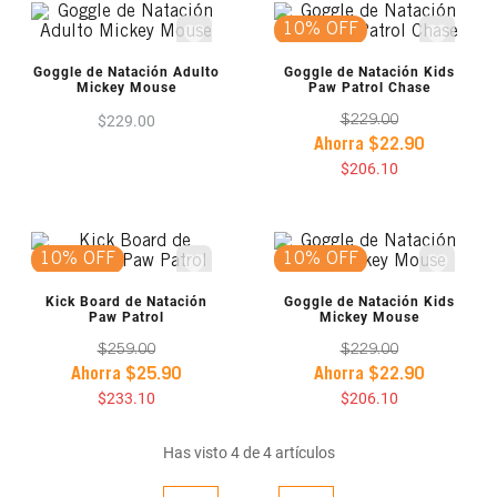
10% OFF
VISTA PREVIA
VISTA PREVIA
Goggle de Natación Adulto
Goggle de Natación Kids
Mickey Mouse
Paw Patrol Chase
$
229
.
00
$
229
.
00
Ahorra
$
22
.
90
$
206
.
10
10% OFF
10% OFF
VISTA PREVIA
VISTA PREVIA
Kick Board de Natación
Goggle de Natación Kids
Paw Patrol
Mickey Mouse
$
259
.
00
$
229
.
00
Ahorra
$
25
.
90
Ahorra
$
22
.
90
$
233
.
10
$
206
.
10
Has visto
4
de
4
artículos