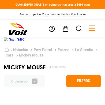
Obtén ENVÍO GRATIS en compras mayores a $699 mxn
Rastrea tu pedido |
Visita nuestras tiendas |
Contáctanos
Natación
Paw Patrol
Frozen
La Sirenita
Cars
Mickey Mouse
MICKEY MOUSE
4
productos
FILTROS
Ordenar por